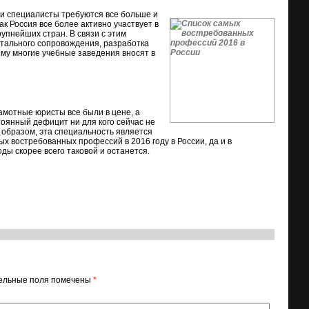
и специалисты требуются все больше и
ак Россия все более активно участвует в
упнейших стран. В связи с этим
нтального сопровождения, разработка
му многие учебные заведения вносят в
амотные юристы все были в цене, а
тоянный дефицит ни для кого сейчас не
м образом, эта специальность является
ых востребованных профессий в 2016 году в России, да и в
ды скорее всего таковой и останется.
ельные поля помечены
*