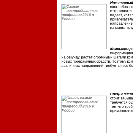
Инженерный
востребовано
открываются 
падает, хотя
привлекател
направление
на рынке труд
Компьютерн
информацион
на секунду, растет огромными шагами к
новых программных средств. Поэтому ко
различных направлений требуется все б
Специалист
стоит забыва
требуется бу
тем, что тре
применяются