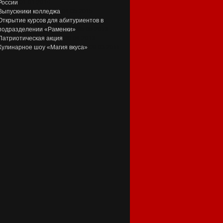
России
01.01.2016
Выпускники колледжа
04.05.2015
Открытие курсов для абитуриентов в
подразделении «Раменки»
05.05.2013
Патриотическая акция
30.04.2013
Кулинарное шоу «Магия вкуса»
09.03.2011