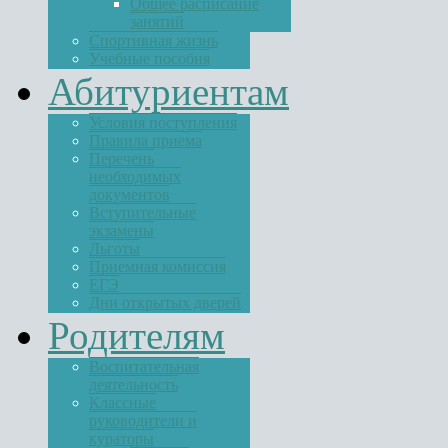
Общее расписание
занятий
Спортивная жизнь
Учебные пособия
Абитуриентам
Условия поступления
Правила приема
Перечень
необходимых
документов
Вступительные
экзамены
Льготы
Приемная комиссия
ЕГЭ
Дни открытых дверей
Родителям
Воспитательная
деятельность
Классные
руководители и
кураторы