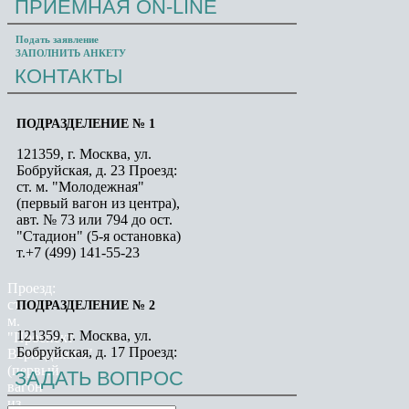
ПРИЁМНАЯ
ON-LINE
Проезд:
ст. м. "Проспект Вернадского" (первый
Подать заявление
вагон из центра), далее авт. № 715 до ост.
ЗАПОЛНИТЬ АНКЕТУ
"Универсам"
КОНТАКТЫ
ПОДРАЗДЕЛЕНИЕ № 1
121359, г. Москва, ул.
Бобруйская, д. 23 Проезд:
ст. м. "Молодежная"
(первый вагон из центра),
авт. № 73 или 794 до ост.
"Стадион" (5-я остановка)
т.+7 (499) 141-55-23
Проезд:
ст.
ПОДРАЗДЕЛЕНИЕ № 2
м.
121359, г. Москва, ул.
"Проспект
Бобруйская, д. 17 Проезд:
Вернадского"
ст. м. "Молодежная"
(первый
ЗАДАТЬ
ВОПРОС
(первый вагон из центра),
вагон
авт. № 73 или 794 до ост.
из