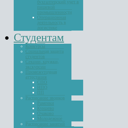
бухгалтерский учет в
пищевой
промышленности
Операционная
деятельность в
логистике
Студентам
Конкурсы
Социальная защита
студентов
Секции, кружки,
экскурсии
Промежуточная
аттестация
СПО
НПО
ПП
Расписание звонков
Раменки
Кунцево
Очаково
Молодежное
Расписание занятий