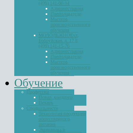
(499) 141-00-94
Администрация
Преподаватели
Мастера
производственного
обучения
МОЛОДЕЖНОЕ
ул.
Бобруйская, д. 17 8
(499) 141-15-76
Администрация
Преподаватели
Мастера
производственного
обучения
Обучение
Профессии
Повар, кондитер
Пекарь
Специальности
Технология продукции
общественного
питания
Экономика и