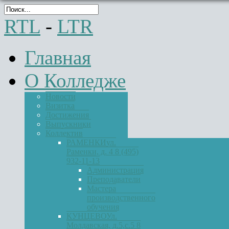
RTL
-
LTR
Главная
О Колледже
Новости
Визитка
Достижения
Выпускники
Коллектив
РАМЕНКИ
ул.
Раменки, д. 4 8 (495)
932-11-13
Администрация
Преподаватели
Мастера
производственного
обучения
КУНЦЕВО
Ул.
Молдавская, д.5,с.5 8