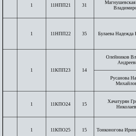
Магнушевская
1
11НПП21
31
Владимир
1
11НПП22
35
Булаева Надежда
Олейников В
Андреев
1
11КПП23
14
Русанова На
Михайло
Хачатурян Г
1
11КПО24
15
Николае
1
11КПО25
15
Тонконогова Ирин