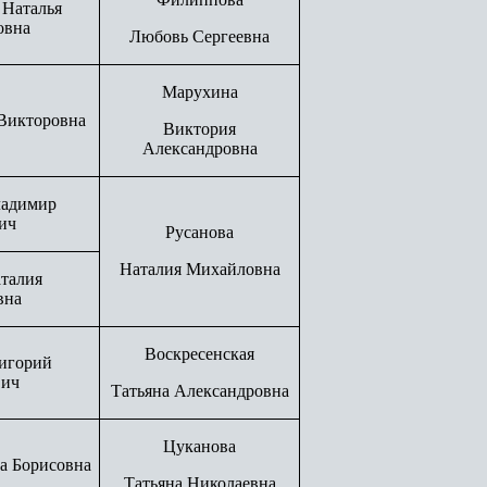
 Наталья
овна
Любовь Сергеевна
Марухина
 Викторовна
Виктория
Александровна
ладимир
ич
Русанова
Наталия Михайловна
талия
вна
Воскресенская
ригорий
вич
Татьяна Александровна
Цуканова
а Борисовна
Татьяна Николаевна