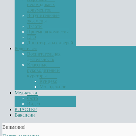
необходимых
документов
Вступительные
экзамены
Льготы
Приемная комиссия
ЕГЭ
Дни открытых дверей
Родителям
Воспитательная
деятельность
Классные
руководители и
кураторы
Кунцево
Молодежное
Медиатека
Фото
Видео
КЛАСТЕР
Вакансии
Внимание!