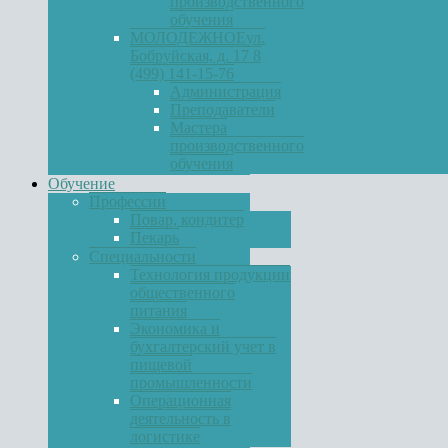
производственного
обучения
МОЛОДЕЖНОЕ
ул.
Бобруйская, д. 17 8
(499) 141-15-76
Администрация
Преподаватели
Мастера
производственного
обучения
Обучение
Профессии
Повар, кондитер
Пекарь
Специальности
Технология продукции
общественного
питания
Экономика и
бухгалтерский учет в
пищевой
промышленности
Операционная
деятельность в
логистике