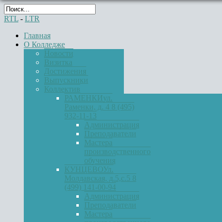
RTL
-
LTR
Главная
О Колледже
Новости
Визитка
Достижения
Выпускники
Коллектив
РАМЕНКИ
ул.
Раменки, д. 4 8 (495)
932-11-13
Администрация
Преподаватели
Мастера
производственного
обучения
КУНЦЕВО
Ул.
Молдавская, д.5,с.5 8
(499) 141-00-94
Администрация
Преподаватели
Мастера