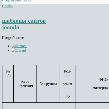
Подать заявление
Войти
шаблоны сайтов
joomla
Подробности
№
Кол-
п/п
во
ФИО
Курс
№ группы
уч-ся
обучения
мастеров 
т/о