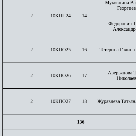
Муковнина Ва
Георгиев
2
10КПП24
14
Федорович Т
Александр
2
10КПО25
16
Тетерина Галина
Аверьянова Т
2
10КПО26
17
Николае
2
10КПО27
18
Журавлева Татьян
136