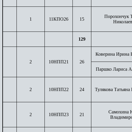
Порохончук 
1
11КПО26
15
Николае
129
Коверина Ирина 
2
10НПП21
26
Паршко Лариса А
2
10НПП22
24
Тулякова Татьяна
Самохина 
2
10НПП23
21
Владимир