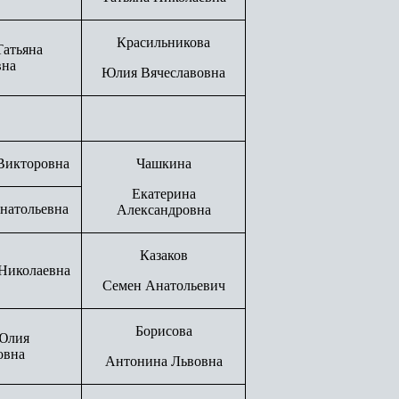
Красильникова
Татьяна
вна
Юлия Вячеславовна
Викторовна
Чашкина
Екатерина
натольевна
Александровна
Казаков
 Николаевна
Семен Анатольевич
Борисова
Юлия
овна
Антонина Львовна