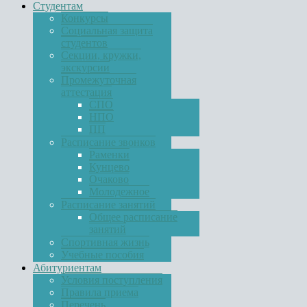
Студентам
Конкурсы
Социальная защита
студентов
Секции, кружки,
экскурсии
Промежуточная
аттестация
СПО
НПО
ПП
Расписание звонков
Раменки
Кунцево
Очаково
Молодежное
Расписание занятий
Общее расписание
занятий
Спортивная жизнь
Учебные пособия
Абитуриентам
Условия поступления
Правила приема
Перечень