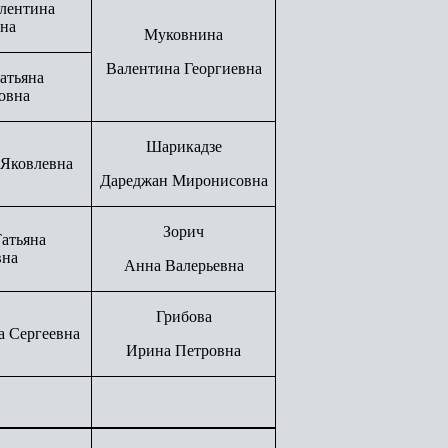
лентина
на
Муковнина
Валентина Георгиевна
атьяна
овна
Шарикадзе
 Яковлевна
Дареджан Миронисовна
Зорич
атьяна
вна
Анна Валерьевна
Грибова
а Сергеевна
Ирина Петровна