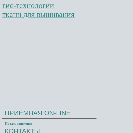
гис-технологии
ткани для вышивания
ПРИЁМНАЯ
ON-LINE
Проезд:
ст. м. "Проспект Вернадского" (первый
Подать заявление
вагон из центра), далее авт. № 715 до ост.
КОНТАКТЫ
"Универсам"