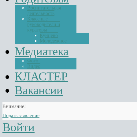
Воспитательная
деятельность
Классные
руководители и
кураторы
Кунцево
Молодежное
Медиатека
Фото
Видео
КЛАСТЕР
Вакансии
Внимание!
Подать заявление
Войти