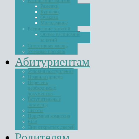
Расписание звонков
Раменки
Кунцево
Очаково
Молодежное
Расписание занятий
Общее расписание
занятий
Спортивная жизнь
Учебные пособия
Абитуриентам
Условия поступления
Правила приема
Перечень
необходимых
документов
Вступительные
экзамены
Льготы
Приемная комиссия
ЕГЭ
Дни открытых дверей
Родителям