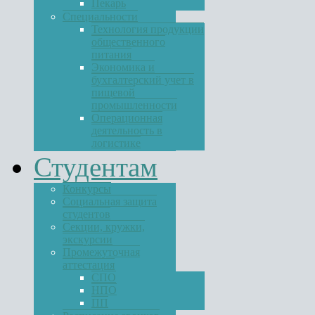
Пекарь
Специальности
Технология продукции
общественного
питания
Экономика и
бухгалтерский учет в
пищевой
промышленности
Операционная
деятельность в
логистике
Студентам
Конкурсы
Социальная защита
студентов
Секции, кружки,
экскурсии
Промежуточная
аттестация
СПО
НПО
ПП