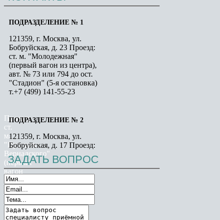
ПОДРАЗДЕЛЕНИЕ № 1
121359, г. Москва, ул.
Бобруйская, д. 23 Проезд:
ст. м. "Молодежная"
(первый вагон из центра),
авт. № 73 или 794 до ост.
"Стадион" (5-я остановка)
т.+7 (499) 141-55-23
Проезд:
ПОДРАЗДЕЛЕНИЕ № 2
ст.
м.
121359, г. Москва, ул.
"Проспект
Бобруйская, д. 17 Проезд:
Вернадского"
ст. м. "Молодежная"
ЗАДАТЬ
ВОПРОС
(первый
(первый вагон из центра),
вагон
авт. № 73 или 794 до ост.
из
"Стадион" (5-я остановка)
центра),
т.+7 (499) 141-55-23
далее
авт.
№
ПОДРАЗДЕЛЕНИЕ № 3