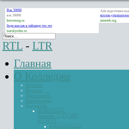
Вэк 50000
Ada подготовка во
вэк 50000
котлов-утилизатор
lenvestorg.ru
inmeteh.org
боди массаж в тайланде что это
tsarskyrelax.ru
RTL
-
LTR
Главная
О Колледже
Новости
Визитка
Достижения
Выпускники
Коллектив
РАМЕНКИ
ул.
Раменки, д. 4 8 (495)
932-11-13
Администрация