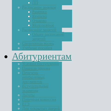
ПП
Расписание звонков
Раменки
Кунцево
Очаково
Молодежное
Расписание занятий
Общее расписание
занятий
Спортивная жизнь
Учебные пособия
Абитуриентам
Условия поступления
Правила приема
Перечень
необходимых
документов
Вступительные
экзамены
Льготы
Приемная комиссия
ЕГЭ
Дни открытых дверей