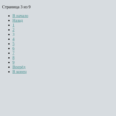
Страница 3 из 9
В начало
Назад
1
2
3
4
5
6
7
8
9
Вперёд
В конец