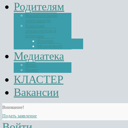
Родителям
Воспитательная
деятельность
Классные
руководители и
кураторы
Кунцево
Молодежное
Медиатека
Фото
Видео
КЛАСТЕР
Вакансии
Внимание!
Подать заявление
Войти