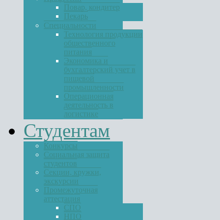
Повар, кондитер
Пекарь
Специальности
Технология продукции
общественного
питания
Экономика и
бухгалтерский учет в
пищевой
промышленности
Операционная
деятельность в
логистике
Студентам
Конкурсы
Социальная защита
студентов
Секции, кружки,
экскурсии
Промежуточная
аттестация
СПО
НПО