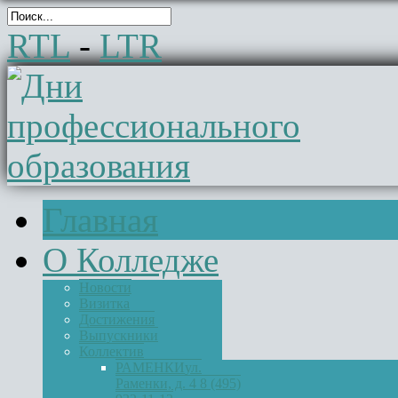
RTL
-
LTR
Главная
О Колледже
Новости
Визитка
Достижения
Выпускники
Коллектив
РАМЕНКИ
ул.
Раменки, д. 4 8 (495)