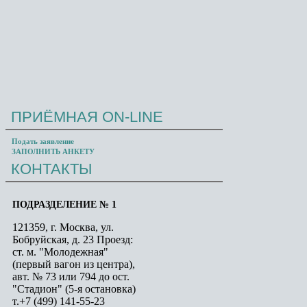
ПРИЁМНАЯ
ON-LINE
Проезд:
ст. м. "Проспект Вернадского" (первый
Подать заявление
вагон из центра), далее авт. № 715 до ост.
ЗАПОЛНИТЬ АНКЕТУ
"Универсам"
КОНТАКТЫ
ПОДРАЗДЕЛЕНИЕ № 1
121359, г. Москва, ул.
Бобруйская, д. 23 Проезд:
ст. м. "Молодежная"
(первый вагон из центра),
авт. № 73 или 794 до ост.
"Стадион" (5-я остановка)
т.+7 (499) 141-55-23