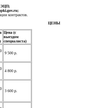
ЭЦП;
pki.gov.ru;
ции контрактов.
ЦЕНЫ
а
Цена (с
выездом
)
специалиста)
0
9 500 р.
0
4 800 р.
0
3 600 р.