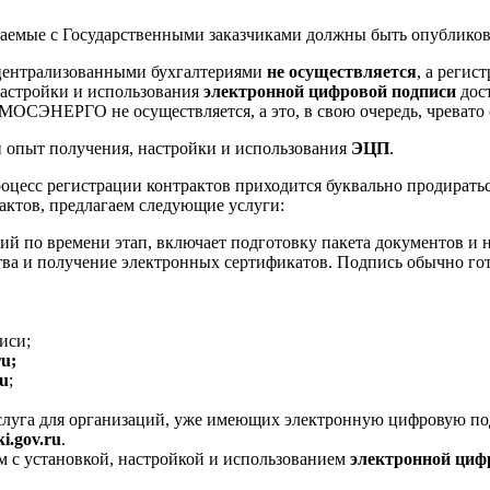
аемые с Государственными заказчиками должны быть опублико
 централизованными бухгалтериями
не осуществляется
, а регис
астройки и использования
электронной цифровой подписи
дост
с МОСЭНЕРГО не осуществляется, а это, в свою очередь, чревато
ыт получения, настройки и использования
ЭЦП
.
процесс регистрации контрактов приходится буквально продирать
ктов, предлагаем следующие услуги:
ий по времени этап, включает подготовку пакета документов и
тва и получение электронных сертификатов. Подпись обычно гот
иси;
ru;
ru
;
услуга для организаций, уже имеющих электронную цифровую по
i.gov.ru
.
м с установкой, настройкой и использованием
электронной циф