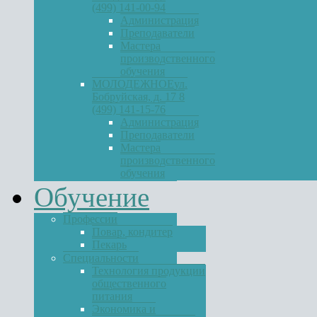
(499) 141-00-94
Администрация
Преподаватели
Мастера
производственного
обучения
МОЛОДЕЖНОЕ
ул.
Бобруйская, д. 17 8
(499) 141-15-76
Администрация
Преподаватели
Мастера
производственного
обучения
Обучение
Профессии
Повар, кондитер
Пекарь
Специальности
Технология продукции
общественного
питания
Экономика и