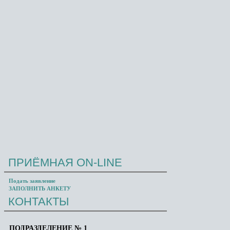
ПРИЁМНАЯ
ON-LINE
Проезд:
ст. м. "Проспект Вернадского" (первый
Подать заявление
вагон из центра), далее авт. № 715 до ост.
ЗАПОЛНИТЬ АНКЕТУ
"Универсам"
КОНТАКТЫ
ПОДРАЗДЕЛЕНИЕ № 1