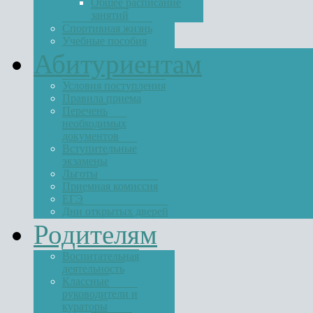
Общее расписание
занятий
Спортивная жизнь
Учебные пособия
Абитуриентам
Условия поступления
Правила приема
Перечень
необходимых
документов
Вступительные
экзамены
Льготы
Приемная комиссия
ЕГЭ
Дни открытых дверей
Родителям
Воспитательная
деятельность
Классные
руководители и
кураторы