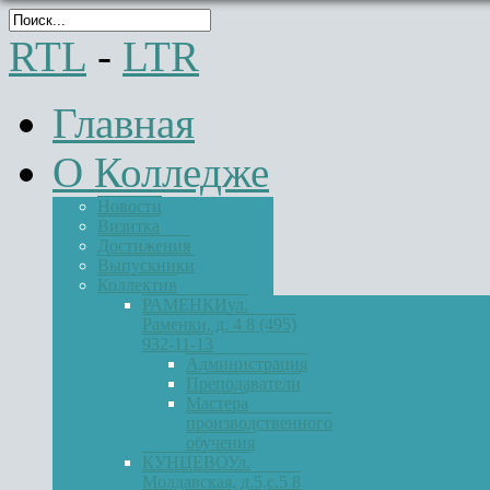
RTL
-
LTR
Главная
О Колледже
Новости
Визитка
Достижения
Выпускники
Коллектив
РАМЕНКИ
ул.
Раменки, д. 4 8 (495)
932-11-13
Администрация
Преподаватели
Мастера
производственного
обучения
КУНЦЕВО
Ул.
Молдавская, д.5,с.5 8