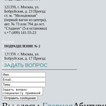
121359, г. Москва, ул.
Бобруйская, д. 23 Проезд:
ст. м. "Молодежная"
(первый вагон из центра),
авт. № 73 или 794 до ост.
"Стадион" (5-я остановка)
т.+7 (499) 141-55-23
Проезд:
ст.
ПОДРАЗДЕЛЕНИЕ № 2
м.
121359, г. Москва, ул.
"Проспект
Бобруйская, д. 17 Проезд:
Вернадского"
ст. м. "Молодежная"
(первый
ЗАДАТЬ
ВОПРОС
(первый вагон из центра),
вагон
авт. № 73 или 794 до ост.
из
"Стадион" (5-я остановка)
центра),
т.+7 (499) 141-55-23
далее
авт.
№
715
ПОДРАЗДЕЛЕНИЕ № 3
до
121351, г. Москва, ул.
ост.
Вы здесь:
Главная
Абитур
Ярцевская, д. 10 Проезд: ст.
"Универсам"