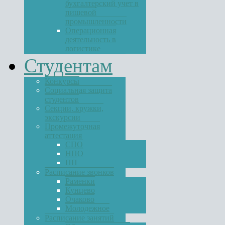
бухгалтерский учет в
пищевой
промышленности
Операционная
деятельность в
логистике
Студентам
Конкурсы
Социальная защита
студентов
Секции, кружки,
экскурсии
Промежуточная
аттестация
СПО
НПО
ПП
Расписание звонков
Раменки
Кунцево
Очаково
Молодежное
Расписание занятий