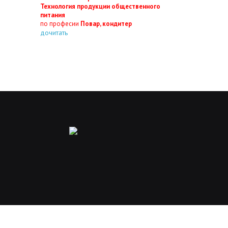
Технология продукции общественного
питания
по професии
Повар, кондитер
дочитать
FAQ's
|
Карта сайта