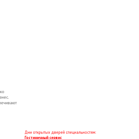
ько
знес.
печивают
ДЕНЬ ОТКРЫТЫХ ДВЕРЕЙ
Дни открытых дверей специальностям:
Гостиничный сервис