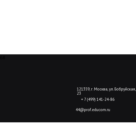
68
121359, г. Москва, ул. Бобруйская,
23
+ 7 (499) 141-24-86
44@prof.educom.ru
© 2014. ГБОУ СПО Колледж сферы услуг №44 Москва