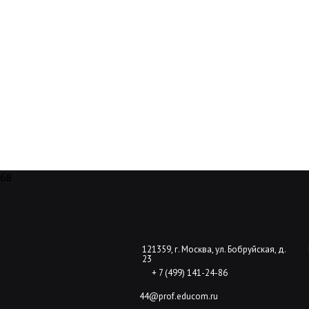
68
121359, г. Москва, ул. Бобруйская, д.
23
+ 7 (499) 141-24-86
44@prof.educom.ru