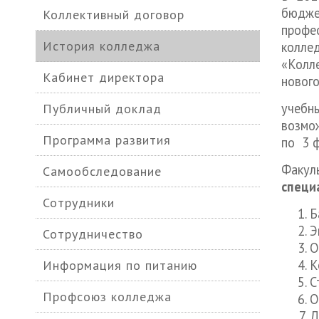
бюдже
Коллективный договор
профе
История колледжа
колле
«Колл
Кабинет директора
новог
учебны
Публичный доклад
возмо
Программа развития
по 3 ф
Факуль
Самообследование
специ
Сотрудники
Б
Э
Сотрудничество
О
К
Информация по питанию
С
Профсоюз колледжа
О
Д