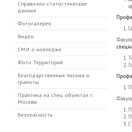
Справочно-статистические
а
данные
Профе
Фотогалерея
С
Видео
Факуль
специ
СМИ о колледже
Т
Фото Территорий
Г
Благодарственные письма и
Профе
грамоты
П
Практика на спец объектах г.
Факул
Москвы
П
Безопасность
П
С