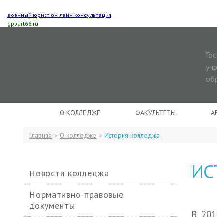
военный юрист он лайн консультация
gppart66.ru
Го
уч
об
О КОЛЛЕДЖЕ
ФАКУЛЬТЕТЫ
А
Главная
О колледже
История колледжа
>
>
ИС
Новости колледжа
Нормативно-правовые
документы
В 201