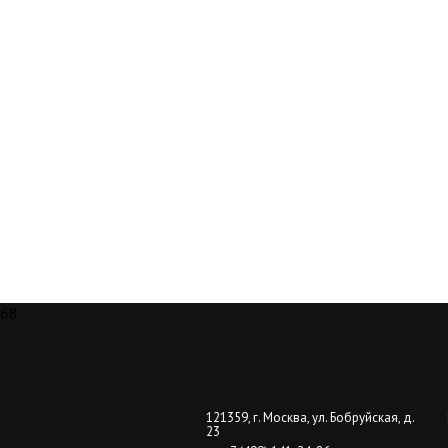
68
121359, г. Москва, ул. Бобруйская, д.
23