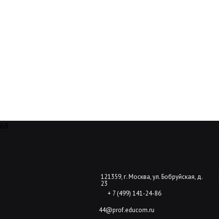
68
121359, г. Москва, ул. Бобруйская, д.
23
+ 7 (499) 141-24-86
44@prof.educom.ru