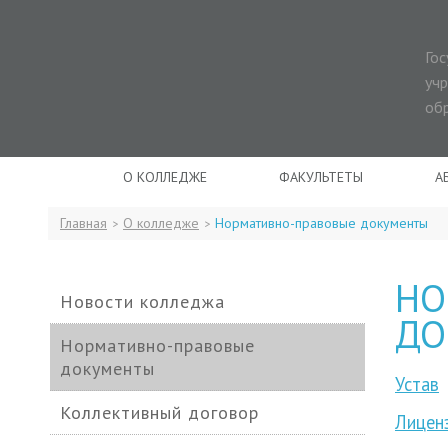
Го
уч
об
О КОЛЛЕДЖЕ
ФАКУЛЬТЕТЫ
А
Главная
О колледже
Нормативно-правовые документы
>
>
НО
Новости колледжа
ДО
Нормативно-правовые
документы
Устав
Коллективный договор
Лицен