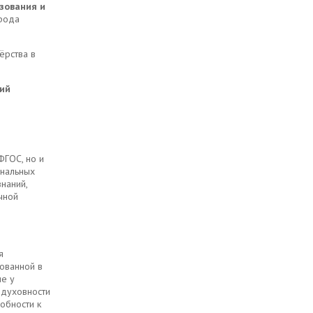
зования и
рода
ёрства в
ий
ФГОС, но и
ональных
наний,
чной
я
ованной в
ие у
 духовности
собности к