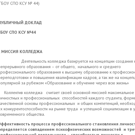
(ГБОУ СПО КСУ № 44)
ПУБЛИЧНЫЙ ДОКЛАД
ГБОУ СПО КСУ №44
. МИССИЯ КОЛЛЕДЖА
Деятельность колледжа базируется на концепции создания к
непрерывного образования – от общего, начального и среднего
профессионального образования к высшему образованию к профессио
переподготовки и повышения квалификации кадров, а так же на концеп
популярной за рубежом «Образование и обучение через всю жизнь»
Коллектив колледжа считает своей основной миссией
максимальное
личностных и профессиональных способностей каждого студента, фор
качественной основы профессиональных и общих компетенций, необх
их конкурентоспособности на рынке труда и успешной социализации в 
современного общества.
Эффективность процесса профессионального становления личнос
определяется совпадением психофизических возможностей и тре
профессиональной деятельности – способностью личности к