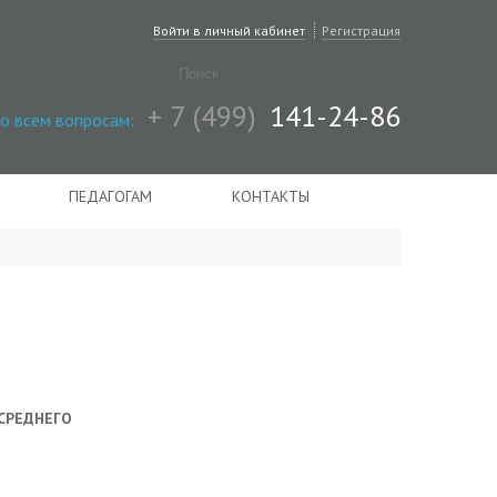
Войти в личный кабинет
Регистрация
+ 7 (499)
141-24-86
о всем вопросам:
ПЕДАГОГАМ
КОНТАКТЫ
С 19 ИЮНЯ В ПОДРАЗДЕЛЕНИИ №5
СРЕДНЕГО
"ИНДУСТРИЯ КРАСОТЫ" НАЧАЛАСЬ
ЗАЩИТА ДИПЛОМНЫХ РАБОТ
СТУДЕНТОВ.