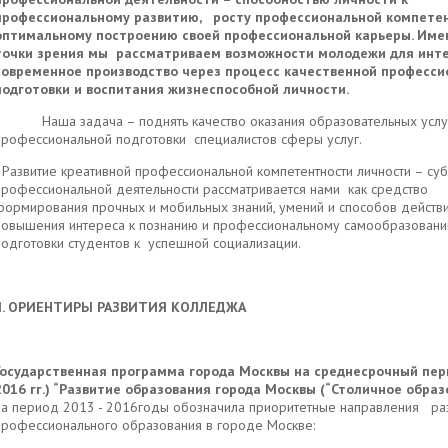
профессиональному развитию, росту профессиональной компете
оптимальному построению своей профессиональной карьеры. Имен
точки зрения мы рассматриваем возможности молодежи для инте
современное производство через процесс качественной професси
подготовки и воспитания жизнеспособной личности.
Наша задача – поднять качество оказания образовательных услу
профессиональной подготовки специалистов сферы услуг.
Развитие креативной профессиональной компетентности личности – суб
профессиональной деятельности рассматривается нами как средство
формирования прочных и мобильных знаний, умений и способов действи
повышения интереса к познанию и профессиональному самообразовани
подготовки студентов к успешной социализации.
I
. ОРИЕНТИРЫ РАЗВИТИЯ КОЛЛЕДЖА
Государственная программа города Москвы на среднесрочный пер
2016 гг.) “Развитие образования города Москвы (“Столичное образ
на период 2013 - 2016годы обозначила приоритетные направления ра
профессионального образования в городе Москве: