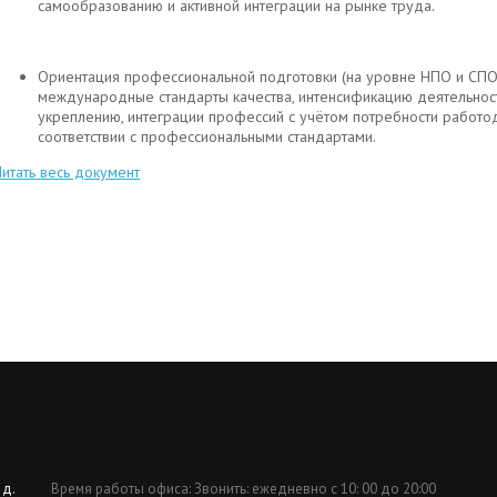
самообразованию и активной интеграции на рынке труда.
Ориентация профессиональной подготовки (на уровне НПО и СПО
международные стандарты качества, интенсификацию деятельнос
укреплению, интеграции профессий с учётом потребности работо
соответствии с профессиональными стандартами.
Читать весь документ
 д.
Время работы офиса: Звонить: ежедневно с 10: 00 до 20:00