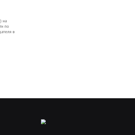
) на
ти по
дателя в