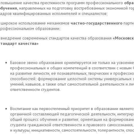
- повышение качества престижности программ профессионального
обра
обучения,
направленных на подготовку востребованных экономикой го
кадров квалифицированных исполнителей и специалистов;
- широкое использование механизмов
частно-государственного
партн
профессиональном образовании;
- внедрение современных стандартов качества образования
«Московск
стандарт качества»
Базовое звено образования ориентируется не только на усвоение
профессиональных и общих компетенций в соответствии с новым 
на развитие личности, её познавательных, творческих и професси
способностей; формирование целостной системы универсальных з
умений, навыков, а также опыт самостоятельной деятельности и ли
ответственности студентов.
Воспитание как первостепенный приоритет в образовании являетс
органичной составляющей педагогической деятельности, интегрир
общий процесс обучения и развития; ориентация на формирован
студента гражданской ответственности и правового самосознания,
и культуры, инициативности, самостоятельности, толерантности, спо