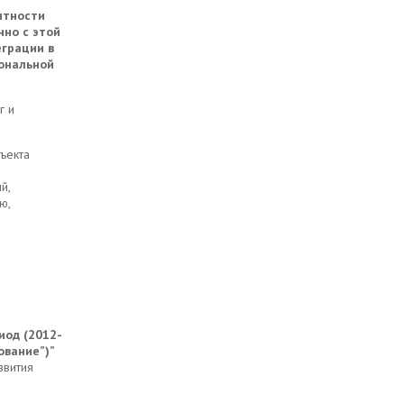
нтности
но с этой
грации в
ональной
г и
ъекта
й,
ю,
иод (2012-
ование”)”
звития