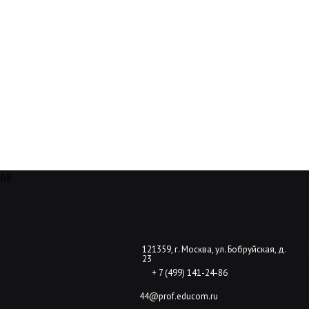
68
121359, г. Москва, ул. Бобруйская, д.
23
+ 7 (499) 141-24-86
44@prof.educom.ru