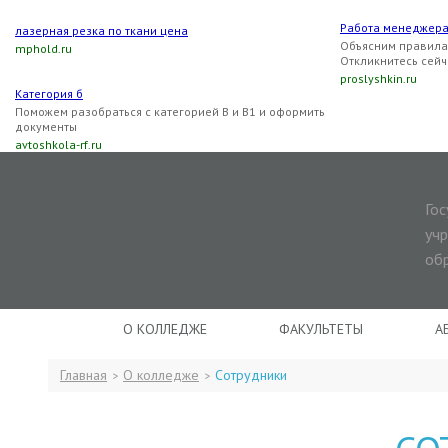
Работа менеджер
лазерная резка по ткани цена
Объясним правила 
mphold.ru
Откликнитесь сейч
proslyshkin.ru
Категория б
Поможем разобраться с категорией B и B1 и оформить
документы
avtoshkola-rf.ru
Го
уч
об
О КОЛЛЕДЖЕ
ФАКУЛЬТЕТЫ
А
Главная
О колледже
Сотрудники
>
>