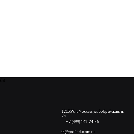
68
121359, г. Москва, ул. Бобруйская, д.
23
+ 7 (499) 141-24-86
44@prof.educom.ru