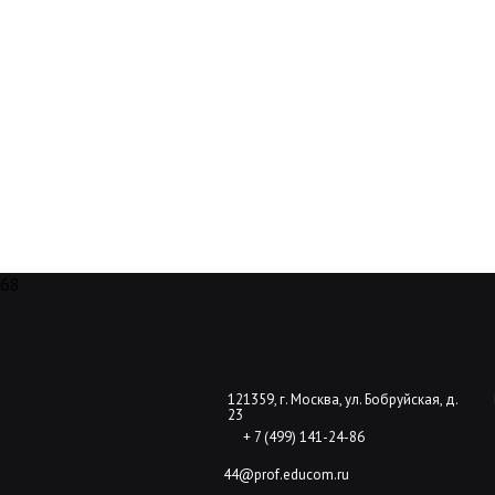
68
121359, г. Москва, ул. Бобруйская, д.
23
+ 7 (499) 141-24-86
44@prof.educom.ru